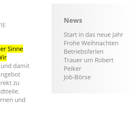
News
n):
Start in das neue Jahr
Frohe Weihnachten
er Sinne
Betriebsferien
Wir
Trauer um Robert
und damit
Peiker
 Angebot
Job-Börse
rekt zu
tteile.
ernen und